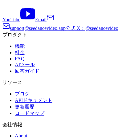
YouTube
Email
support@seedancevideo.app
公式 X：@seedancevideo
プロダクト
機能
料金
FAQ
AIツール
回答ガイド
リソース
ブログ
APIドキュメント
更新履歴
ロードマップ
会社情報
About