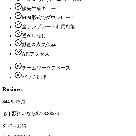
優先生成キュー
MP4形式でダウンロード
全テンプレート利用可能
透かしなし
動画を永久保存
APIアクセス
チームワークスペース
バッチ処理
Business
$44.92
毎月
💰
年額払いなら
$718.8
$539
$179.8 お得