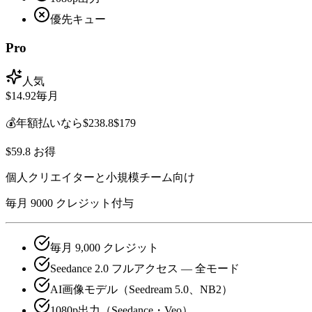
優先キュー
Pro
人気
$14.92
毎月
💰
年額払いなら
$238.8
$179
$59.8 お得
個人クリエイターと小規模チーム向け
毎月 9000 クレジット付与
毎月 9,000 クレジット
Seedance 2.0 フルアクセス — 全モード
AI画像モデル（Seedream 5.0、NB2）
1080p出力（Seedance・Veo）