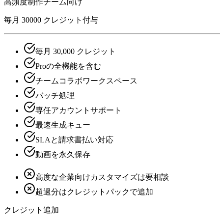
高頻度制作チーム向け
毎月 30000 クレジット付与
毎月 30,000 クレジット
Proの全機能を含む
チームコラボワークスペース
バッチ処理
専任アカウントサポート
最速生成キュー
SLAと請求書払い対応
動画を永久保存
高度な企業向けカスタマイズは要相談
超過分はクレジットパックで追加
クレジット追加