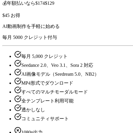
💰
年額払いなら
$174
$129
$45 お得
AI動画制作を手軽に始める
毎月 5000 クレジット付与
毎月 5,000 クレジット
Seedance 2.0、Veo 3.1、Sora 2 対応
AI画像モデル（Seedream 5.0、NB2）
MP4形式でダウンロード
すべてのマルチモーダルモード
全テンプレート利用可能
透かしなし
コミュニティサポート
1080p出力