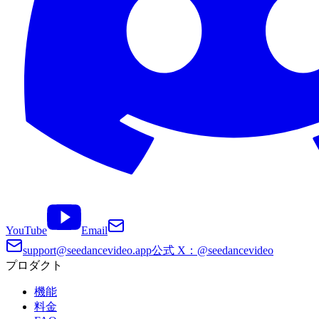
YouTube
Email
support@seedancevideo.app
公式 X：@seedancevideo
プロダクト
機能
料金