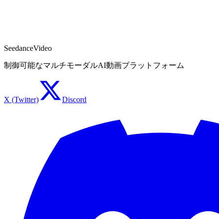
Start Creating Free
See Plans
No credit card required for free tier · Cancel anytime
SeedanceVideo
制御可能なマルチモーダルAI動画プラットフォーム
X (Twitter)
Discord