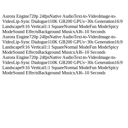
3
Aspect ratios
Aurora Engine
720p 24fps
Native Audio
Text-to-Video
Image-to-
Video
Lip-Sync Dialogue
110K GB200 GPUs
~30s Generation
16:9
Landscape
9:16 Vertical
1:1 Square
Normal Mode
Fun Mode
Spicy
Mode
Sound Effects
Background Music
xAI
6–10 Seconds
Aurora Engine
720p 24fps
Native Audio
Text-to-Video
Image-to-
Video
Lip-Sync Dialogue
110K GB200 GPUs
~30s Generation
16:9
Landscape
9:16 Vertical
1:1 Square
Normal Mode
Fun Mode
Spicy
Mode
Sound Effects
Background Music
xAI
6–10 Seconds
Aurora Engine
720p 24fps
Native Audio
Text-to-Video
Image-to-
Video
Lip-Sync Dialogue
110K GB200 GPUs
~30s Generation
16:9
Landscape
9:16 Vertical
1:1 Square
Normal Mode
Fun Mode
Spicy
Mode
Sound Effects
Background Music
xAI
6–10 Seconds
Resolution
720p
1280 × 720