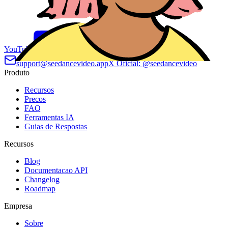
YouTube
Email
support@seedancevideo.app
X Oficial: @seedancevideo
Produto
Recursos
Precos
FAQ
Ferramentas IA
Guias de Respostas
Recursos
Blog
Documentacao API
Changelog
Roadmap
Empresa
Sobre